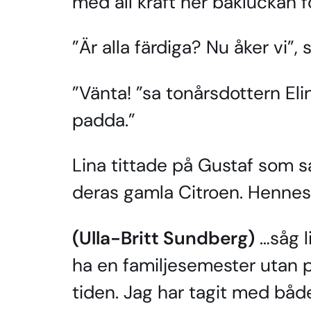
med all kraft ner bakluckan fö
”Är alla färdiga? Nu åker vi”, 
”Vänta! ”sa tonårsdottern Eli
padda.”
Lina tittade på Gustaf som s
deras gamla Citroen. Hennes
(Ulla-Britt Sundberg)
…såg li
ha en familjesemester utan 
tiden. Jag har tagit med bå