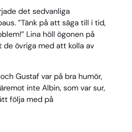
rjade det sedvanliga
us. ”Tänk på att säga till i tid,
oblem!” Lina höll ögonen på
t de övriga med att kolla av
 och Gustaf var på bra humör,
däremot inte Albin, som var sur,
ått följa med på