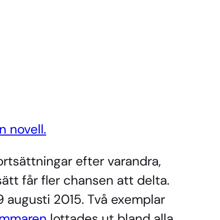
 novell.
fortsättningar efter varandra,
ätt får fler chansen att delta.
9 augusti 2015. Två exemplar
ommaren
lottades ut bland alla