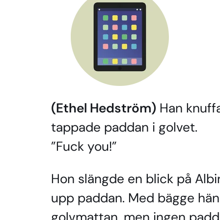
(Ethel Hedström)
Han knuffad
tappade paddan i golvet.
”Fuck you!”
Hon slängde en blick på Albin
upp paddan. Med bägge händ
golvmattan, men ingen padd