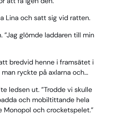
r att få igen den.
sa Lina och satt sig vid ratten.
n. ”Jag glömde laddaren till min
att bredvid henne i framsätet i
 man ryckte på axlarna och…
te ledsen ut. ”Trodde vi skulle
padda och mobiltittande hela
de Monopol och crocketspelet.”