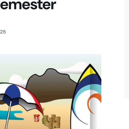
semester
025