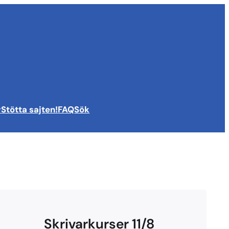
v
Stötta sajten!
FAQ
Sök
Skrivarkurser 11/8