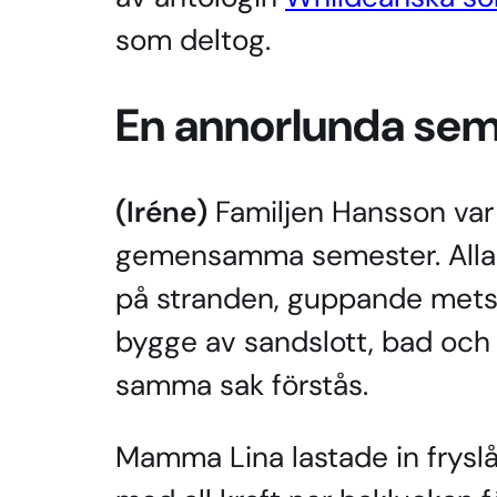
som deltog.
En annorlunda sem
(Iréne)
Familjen Hansson var p
gemensamma semester. Alla f
på stranden, guppande metsp
bygge av sandslott, bad och sn
samma sak förstås.
Mamma Lina lastade in frysl