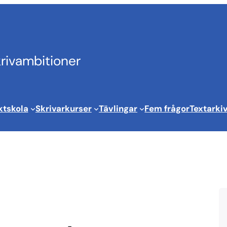
krivambitioner
ktskola
Skrivarkurser
Tävlingar
Fem frågor
Textarki