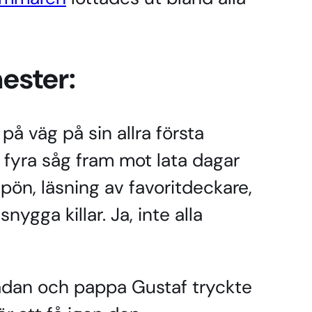
ester:
å väg på sin allra första
yra såg fram mot lata dagar
ön, läsning av favoritdeckare,
ygga killar. Ja, inte alla
ådan och pappa Gustaf tryckte