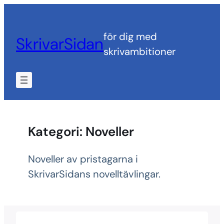
Hoppa
till
för dig med
SkrivarSidan
innehåll
skrivambitioner
Kategori:
Noveller
Noveller av pristagarna i
SkrivarSidans novelltävlingar.