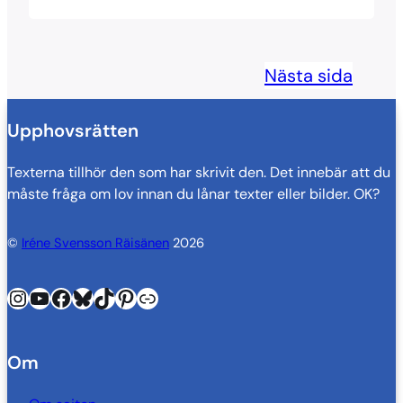
Nästa sida
Upphovsrätten
Texterna tillhör den som har skrivit den. Det innebär att du
måste fråga om lov innan du lånar texter eller bilder. OK?
©
Iréne Svensson Räisänen
2026
Instagram
YouTube
Facebook
Bluesky
TikTok
Pinterest
Länk
Om