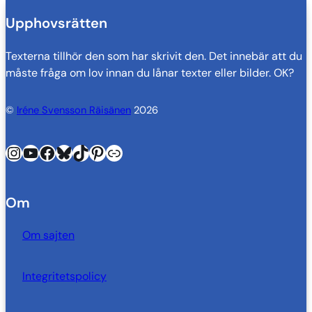
Upphovsrätten
Texterna tillhör den som har skrivit den. Det innebär att du
måste fråga om lov innan du lånar texter eller bilder. OK?
©
Iréne Svensson Räisänen
2026
Instagram
YouTube
Facebook
Bluesky
TikTok
Pinterest
Länk
Om
Om sajten
Integritetspolicy