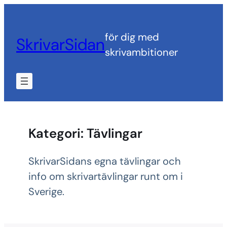
Hoppa
till
för dig med
SkrivarSidan
innehåll
skrivambitioner
Kategori:
Tävlingar
SkrivarSidans egna tävlingar och
info om skrivartävlingar runt om i
Sverige.