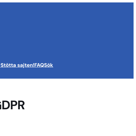
v
Stötta sajten!
FAQ
Sök
 GDPR