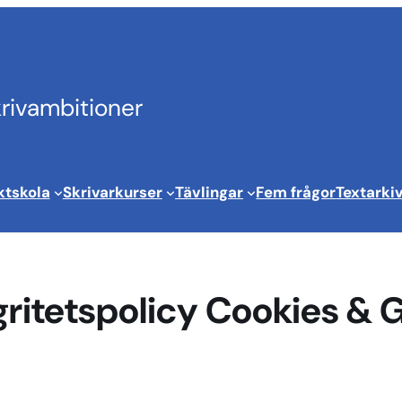
krivambitioner
ktskola
Skrivarkurser
Tävlingar
Fem frågor
Textarki
gritetspolicy Cookies &