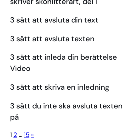
skriver skönlitterärt, del 1
3 sätt att avsluta din text
3 sätt att avsluta texten
3 sätt att inleda din berättelse
Video
3 sätt att skriva en inledning
3 sätt du inte ska avsluta texten
på
Sida:
Nästa
1
2
…
15
»