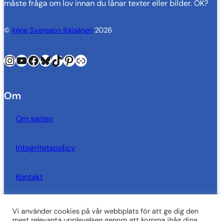
måste fråga om lov innan du lånar texter eller bilder. OK?
©
Iréne Svensson Räisänen
2026
Instagram
YouTube
Facebook
Bluesky
TikTok
Pinterest
Länk
Om
Om sajten
Integritetspolicy
Kontakt
Vi använder cookies på vår webbplats för att ge dig den
SkrivarSidan behöver dig!
mest relevanta upplevelsen genom att komma ihåg dina