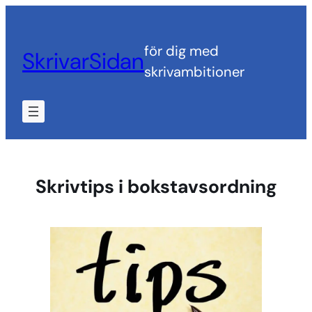
Hoppa
till
för dig med
SkrivarSidan
innehåll
skrivambitioner
Skrivtips i bokstavsordning