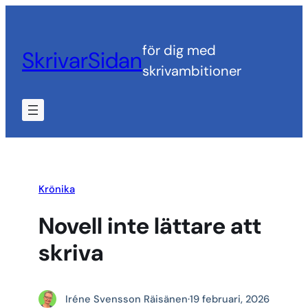
Hoppa
till
för dig med
SkrivarSidan
innehåll
skrivambitioner
Krönika
Novell inte lättare att
skriva
Iréne Svensson Räisänen
·
19 februari, 2026