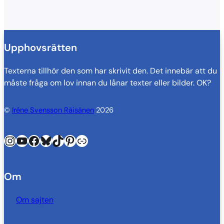
Upphovsrätten
Texterna tillhör den som har skrivit den. Det innebär att du
måste fråga om lov innan du lånar texter eller bilder. OK?
©
Iréne Svensson Räisänen
2026
Instagram
YouTube
Facebook
Bluesky
TikTok
Pinterest
Länk
Om
Om sajten