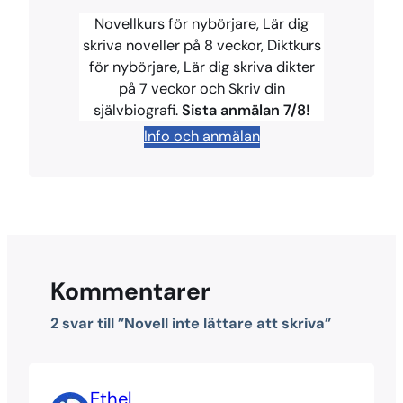
b
e
s
a
L
Novellkurs för nybörjare, Lär dig
o
r
k
d
i
skriva noveller på 8 veckor, Diktkurs
för nybörjare, Lär dig skriva dikter
o
e
y
s
n
på 7 veckor och Skriv din
k
s
k
självbiografi.
Sista anmälan 7/8!
t
Info och anmälan
Kommentarer
2 svar till ”Novell inte lättare att skriva”
Ethel