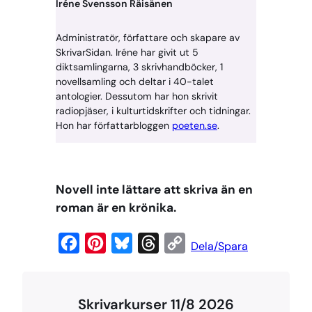
Iréne Svensson Räisänen
Administratör, författare och skapare av
SkrivarSidan. Iréne har givit ut 5
diktsamlingarna, 3 skrivhandböcker, 1
novellsamling och deltar i 40-talet
antologier. Dessutom har hon skrivit
radiopjäser, i kulturtidskrifter och tidningar.
Hon har författarbloggen
poeten.se
.
Novell inte lättare att skriva än en
roman är en krönika.
F
P
B
T
C
Dela/Spara
a
i
l
h
o
c
n
u
r
p
Skrivarkurser 11/8 2026
e
t
e
e
y