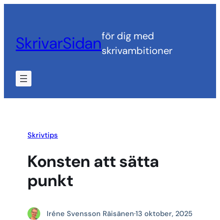
Hoppa
till
för dig med
SkrivarSidan
innehåll
skrivambitioner
Skrivtips
Konsten att sätta
punkt
Iréne Svensson Räisänen
·
13 oktober, 2025