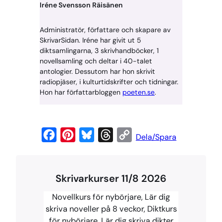
Iréne Svensson Räisänen
Administratör, författare och skapare av
SkrivarSidan. Iréne har givit ut 5
diktsamlingarna, 3 skrivhandböcker, 1
novellsamling och deltar i 40-talet
antologier. Dessutom har hon skrivit
radiopjäser, i kulturtidskrifter och tidningar.
Hon har författarbloggen
poeten.se
.
F
P
B
T
C
Dela/Spara
a
i
l
h
o
c
n
u
r
p
Skrivarkurser 11/8 2026
e
t
e
e
y
b
e
s
a
L
Novellkurs för nybörjare, Lär dig
o
r
k
d
i
skriva noveller på 8 veckor, Diktkurs
för nybörjare, Lär dig skriva dikter