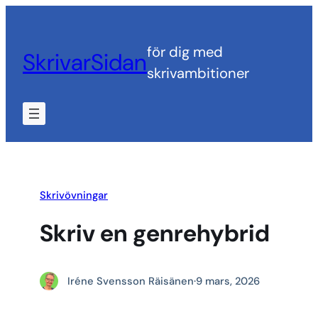
Hoppa
till
för dig med
SkrivarSidan
innehåll
skrivambitioner
Skrivövningar
Skriv en genrehybrid
Iréne Svensson Räisänen
·
9 mars, 2026