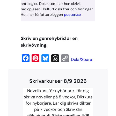
antologier. Dessutom har hon skrivit
radiopjäser, i kulturtidskrifter och tidningar.
Hon har författarbloggen
poeten.se
.
Skriv en genrehybrid är en
skrivövning.
F
P
B
T
C
Dela/Spara
a
i
l
h
o
c
n
u
r
p
Skrivarkurser 8/9 2026
e
t
e
e
y
b
e
s
a
L
Novellkurs för nybörjare, Lär dig
o
r
k
d
i
skriva noveller på 8 veckor, Diktkurs
för nybörjare, Lär dig skriva dikter
o
e
y
s
n
på 7 veckor och Skriv din
k
s
k
självbiografi.
Sista anmälan 4/9!