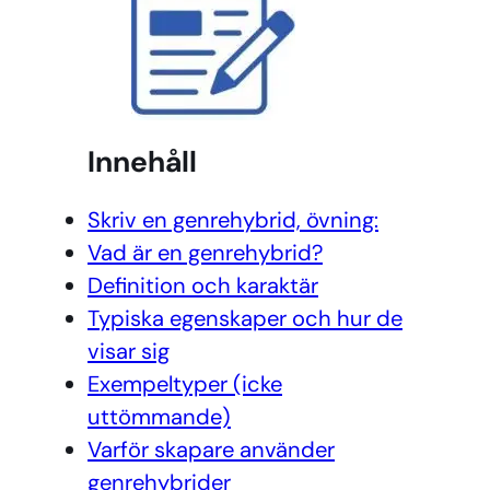
Innehåll
Skriv en genrehybrid, övning:
Vad är en genrehybrid?
Definition och karaktär
Typiska egenskaper och hur de
visar sig
Exempeltyper (icke
uttömmande)
Varför skapare använder
genrehybrider