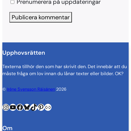
Prenumerera på uppdateringar
Upphovsrätten
Texterna tillhör den som har skrivit den. Det innebär att du
måste fråga om lov innan du lånar texter eller bilder. OK?
©
Iréne Svensson Räisänen
2026
Instagram
YouTube
Facebook
Bluesky
TikTok
Pinterest
Länk
Om