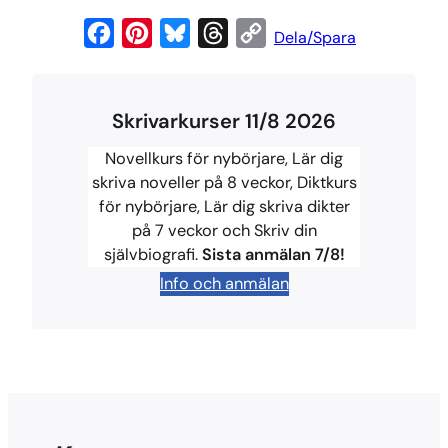
F
P
B
T
C
Dela/Spara
a
i
l
h
o
c
n
u
r
p
Skrivarkurser 11/8 2026
e
t
e
e
y
b
e
s
a
L
Novellkurs för nybörjare, Lär dig
o
r
k
d
i
skriva noveller på 8 veckor, Diktkurs
för nybörjare, Lär dig skriva dikter
o
e
y
s
n
på 7 veckor och Skriv din
k
s
k
självbiografi.
Sista anmälan 7/8!
t
Info och anmälan