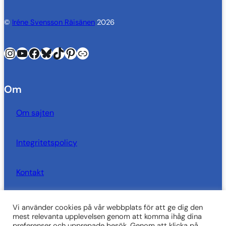
©
Iréne Svensson Räisänen
2026
Instagram
YouTube
Facebook
Bluesky
TikTok
Pinterest
Länk
Om
Om sajten
Integritetspolicy
Kontakt
Vi använder cookies på vår webbplats för att ge dig den
SkrivarSidan behöver dig!
mest relevanta upplevelsen genom att komma ihåg dina
preferenser och upprepade besök. Genom att klicka på