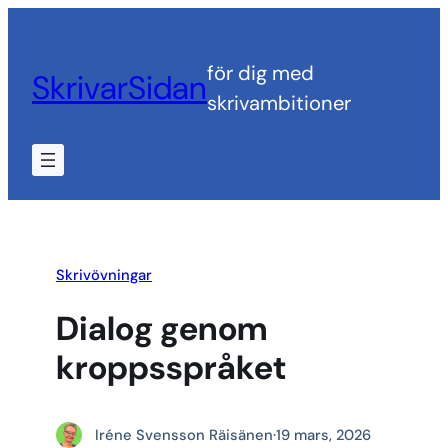
Hoppa
till
för dig med
SkrivarSidan
innehåll
skrivambitioner
Skrivövningar
Dialog genom
kroppsspråket
Iréne Svensson Räisänen
·
19 mars, 2026