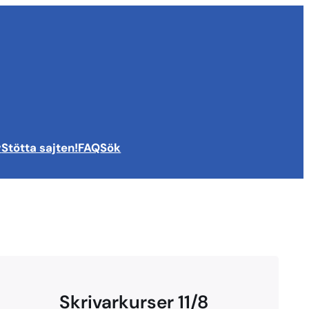
v
Stötta sajten!
FAQ
Sök
Skrivarkurser 11/8