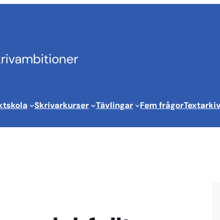
krivambitioner
ktskola
Skrivarkurser
Tävlingar
Fem frågor
Textarki