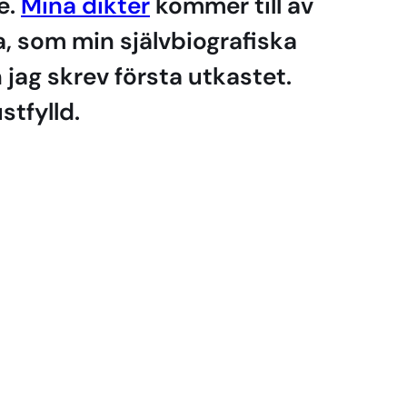
e.
Mina dikter
kommer till av
sa, som min självbiografiska
jag skrev första utkastet.
stfylld.