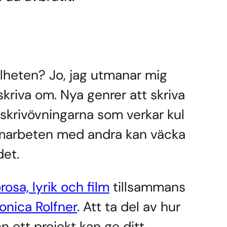
ullheten? Jo, jag utmanar mig
skriva om. Nya genrer att skriva
r skrivövningarna som verkar kul
amarbeten med andra kan väcka
det.
rosa, lyrik och film
tillsammans
onica Rolfner
. Att ta del av hur
n ett projekt kan ge ditt