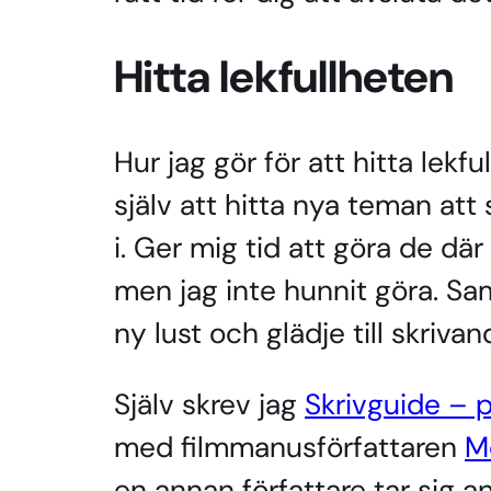
Hitta lekfullheten
Hur jag gör för att hitta lekf
själv att hitta nya teman att 
i. Ger mig tid att göra de dä
men jag inte hunnit göra. S
ny lust och glädje till skrivan
Själv skrev jag
Skrivguide – p
med filmmanusförfattaren
M
en annan författare tar sig an