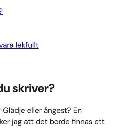
?
ara lekfullt
du skriver?
? Glädje eller ångest? En
er jag att det borde finnas ett