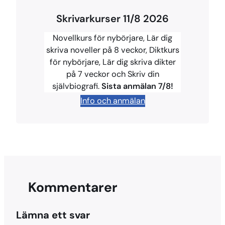
c
n
u
r
p
Skrivarkurser 11/8 2026
e
t
e
e
y
b
e
s
a
L
Novellkurs för nybörjare, Lär dig
o
r
k
d
i
skriva noveller på 8 veckor, Diktkurs
för nybörjare, Lär dig skriva dikter
o
e
y
s
n
på 7 veckor och Skriv din
k
s
k
självbiografi.
Sista anmälan 7/8!
t
Info och anmälan
Kommentarer
Lämna ett svar