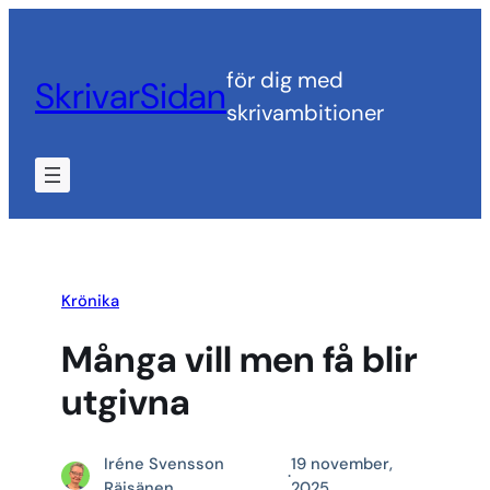
Hoppa
till
för dig med
SkrivarSidan
innehåll
skrivambitioner
Krönika
Många vill men få blir
utgivna
Iréne Svensson
19 november,
·
Räisänen
2025