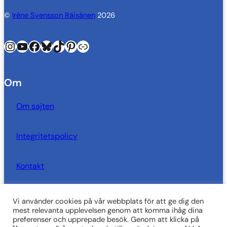
©
Iréne Svensson Räisänen
2026
Instagram
YouTube
Facebook
Bluesky
TikTok
Pinterest
Länk
Om
Om sajten
Integritetspolicy
Kontakt
Vi använder cookies på vår webbplats för att ge dig den
SkrivarSidan behöver dig!
mest relevanta upplevelsen genom att komma ihåg dina
preferenser och upprepade besök. Genom att klicka på