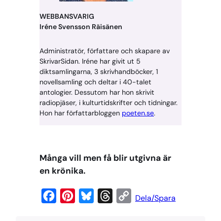
WEBBANSVARIG
Iréne Svensson Räisänen
Administratör, författare och skapare av
SkrivarSidan. Iréne har givit ut 5
diktsamlingarna, 3 skrivhandböcker, 1
novellsamling och deltar i 40-talet
antologier. Dessutom har hon skrivit
radiopjäser, i kulturtidskrifter och tidningar.
Hon har författarbloggen
poeten.se
.
Många vill men få blir utgivna är
en krönika.
F
P
B
T
C
Dela/Spara
a
i
l
h
o