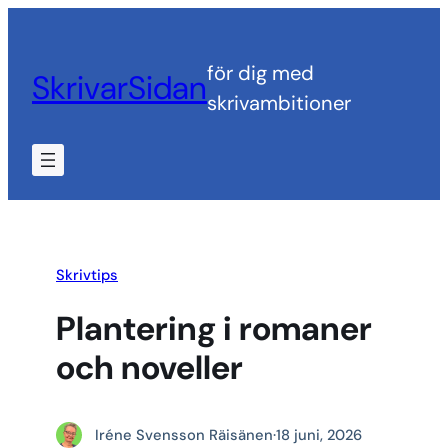
Hoppa
till
för dig med
SkrivarSidan
innehåll
skrivambitioner
Skrivtips
Plantering i romaner
och noveller
Iréne Svensson Räisänen
·
18 juni, 2026