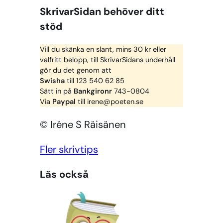
SkrivarSidan behöver ditt
stöd
Vill du skänka en slant, mins 30 kr eller
valfritt belopp, till SkrivarSidans underhåll
gör du det genom att
Swisha
till 123 540 62 85
Sätt in på
Bankgironr
743-0804
Via
Paypal
till irene@poeten.se
© Iréne S Räisänen
Fler skrivtips
Läs också