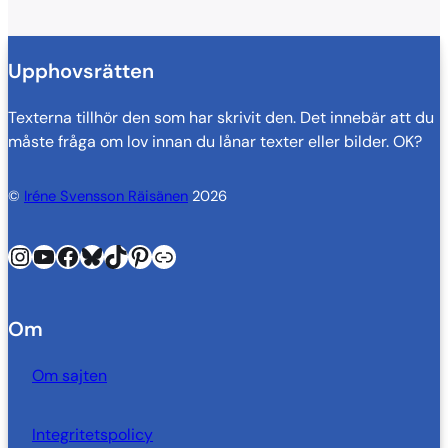
Upphovsrätten
Texterna tillhör den som har skrivit den. Det innebär att du
måste fråga om lov innan du lånar texter eller bilder. OK?
©
Iréne Svensson Räisänen
2026
Instagram
YouTube
Facebook
Bluesky
TikTok
Pinterest
Länk
Om
Om sajten
Integritetspolicy