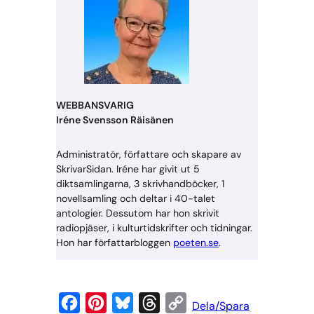
WEBBANSVARIG
Iréne Svensson Räisänen
Administratör, författare och skapare av
SkrivarSidan. Iréne har givit ut 5
diktsamlingarna, 3 skrivhandböcker, 1
novellsamling och deltar i 40-talet
antologier. Dessutom har hon skrivit
radiopjäser, i kulturtidskrifter och tidningar.
Hon har författarbloggen
poeten.se
.
F
P
B
T
C
Dela/Spara