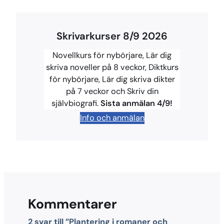
a
i
l
h
o
c
n
u
r
p
Skrivarkurser 8/9 2026
e
t
e
e
y
b
e
s
a
L
Novellkurs för nybörjare, Lär dig
o
r
k
d
i
skriva noveller på 8 veckor, Diktkurs
för nybörjare, Lär dig skriva dikter
o
e
y
s
n
på 7 veckor och Skriv din
k
s
k
självbiografi.
Sista anmälan 4/9!
t
Info och anmälan
Kommentarer
2 svar till ”Plantering i romaner och