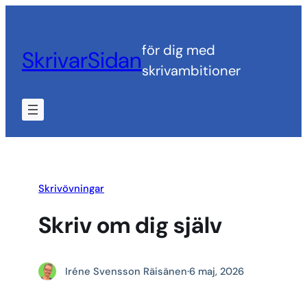
Hoppa
till
för dig med
SkrivarSidan
innehåll
skrivambitioner
Skrivövningar
Skriv om dig själv
Iréne Svensson Räisänen
·
6 maj, 2026