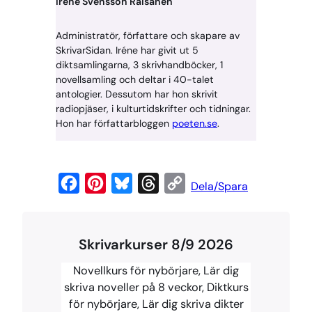
Iréne Svensson Räisänen
Administratör, författare och skapare av
SkrivarSidan. Iréne har givit ut 5
diktsamlingarna, 3 skrivhandböcker, 1
novellsamling och deltar i 40-talet
antologier. Dessutom har hon skrivit
radiopjäser, i kulturtidskrifter och tidningar.
Hon har författarbloggen
poeten.se
.
F
P
B
T
C
Dela/Spara
a
i
l
h
o
c
n
u
r
p
Skrivarkurser 8/9 2026
e
t
e
e
y
b
e
s
a
L
Novellkurs för nybörjare, Lär dig
o
r
k
d
i
skriva noveller på 8 veckor, Diktkurs
för nybörjare, Lär dig skriva dikter
o
e
y
s
n