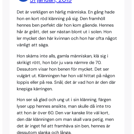
Det är verkligen en härlig människa. En gång hade
hon en kort röd klänning på sig. Den framhöll
hennes ben perfekt där hon kom gående. Hennes
hår är grått, det ser nästan blont ut i solen. Hon
ler mycket den här kvinnan och hon har ofta något
vänligt att säga.
Hon skäms inte alls, gamla människan, klä sig i
skrikigt rött, hon bör ju vara närmre de 70.
Dessutom visar hon benen för mycket. Det ser
vulgärt ut. Klänningen har hon väl hittat på någon
loppis eller på rea. Snål, det är vad hon är den där
knepiga kärringen.
Hon ser så glad och ung ut i sin klänning, färgen
lyser upp hennes ansikte, man skulle då inte tro
att hon är över 60. Den var kanske lite väl kort,
den där klänningen om man skall vara petig, men
det är inget fel att framhäva sin ben, hennes är
dessutom slanka och långa.