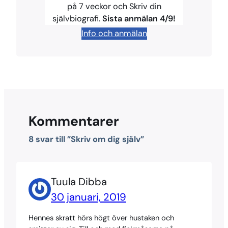
på 7 veckor och Skriv din
k
s
k
självbiografi.
Sista anmälan 4/9!
t
Info och anmälan
Kommentarer
8 svar till ”Skriv om dig själv”
Tuula Dibba
30 januari, 2019
Hennes skratt hörs högt över hustaken och