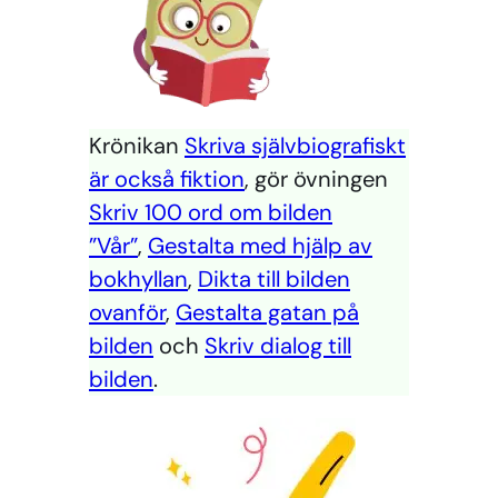
Krönikan
Skriva självbiografiskt
är också fiktion
, gör övningen
Skriv 100 ord om bilden
”Vår”
,
Gestalta med hjälp av
bokhyllan
,
Dikta till bilden
ovanför
,
Gestalta gatan på
bilden
och
Skriv dialog till
bilden
.