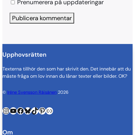
Prenumerera på uppdateringar
Upphovsrätten
Texterna tillhör den som har skrivit den. Det innebär att du
måste fråga om lov innan du lånar texter eller bilder. OK?
©
Iréne Svensson Räisänen
2026
Instagram
YouTube
Facebook
Bluesky
TikTok
Pinterest
Länk
Om