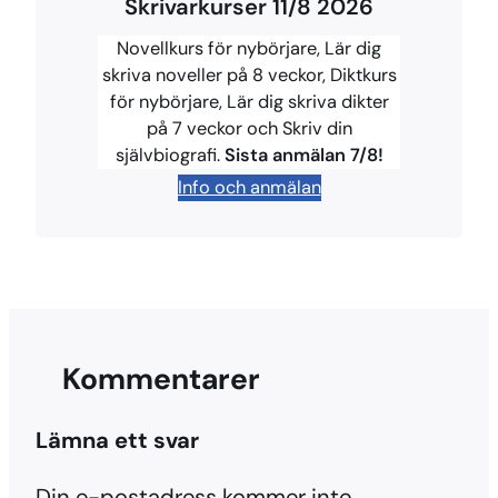
Skrivarkurser 11/8 2026
e
t
e
e
y
b
e
s
a
L
Novellkurs för nybörjare, Lär dig
o
r
k
d
i
skriva noveller på 8 veckor, Diktkurs
för nybörjare, Lär dig skriva dikter
o
e
y
s
n
på 7 veckor och Skriv din
k
s
k
självbiografi.
Sista anmälan 7/8!
t
Info och anmälan
Kommentarer
Lämna ett svar
Din e-postadress kommer inte