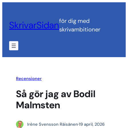
Hoppa
till
för dig med
SkrivarSidan
innehåll
skrivambitioner
Recensioner
Så gör jag av Bodil
Malmsten
Iréne Svensson Räisänen
·
19 april, 2026