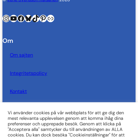
Instagram
YouTube
Facebook
Bluesky
TikTok
Pinterest
Länk
Om
Om sajten
Integritetspolicy
Kontakt
Vi använder cookies på vår webbplats för att ge dig den
SkrivarSidan behöver dig!
mest relevanta upplevelsen genom att komma ihåg dina
preferenser och upprepade besök. Genom att klicka på
"Acceptera alla" samtycker du till användningen av ALLA
Vi är i behov att ekonomiskt stöd för att kunna fortsätta
cookies. Du kan dock besöka "Cookieinställningar" för att