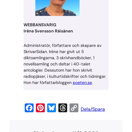
WEBBANSVARIG
Iréne Svensson Räisänen
Administratör, författare och skapare av
SkrivarSidan. Iréne har givit ut 5
diktsamlingarna, 3 skrivhandböcker, 1
novellsamling och deltar i 40-talet
antologier. Dessutom har hon skrivit
radiopjäser, i kulturtidskrifter och tidningar.
Hon har författarbloggen
poeten.se
.
F
P
B
T
C
Dela/Spara
a
i
l
h
o
c
n
u
r
p