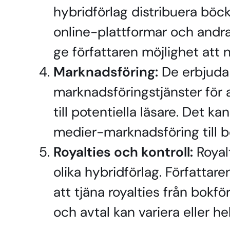
hybridförlag distribuera böcke
online-plattformar och andra
ge författaren möjlighet att 
Marknadsföring:
De erbjuda 
marknadsföringstjänster för a
till potentiella läsare. Det ka
medier-marknadsföring till b
Royalties och kontroll:
Royal
olika hybridförlag. Författare
att tjäna royalties från bokf
och avtal kan variera eller hel