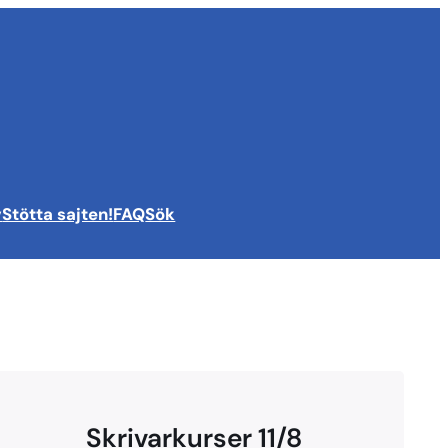
v
Stötta sajten!
FAQ
Sök
Skrivarkurser 11/8