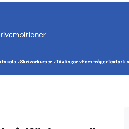
krivambitioner
ktskola
Skrivarkurser
Tävlingar
Fem frågor
Textarki