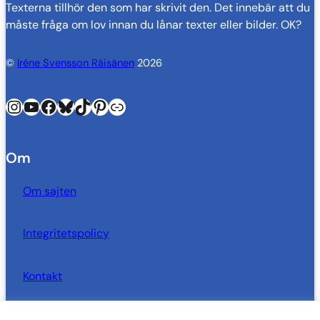
Texterna tillhör den som har skrivit den. Det innebär att du
måste fråga om lov innan du lånar texter eller bilder. OK?
©
Iréne Svensson Räisänen
2026
Instagram
YouTube
Facebook
Bluesky
TikTok
Pinterest
Länk
Om
Om sajten
Integritetspolicy
Kontakt