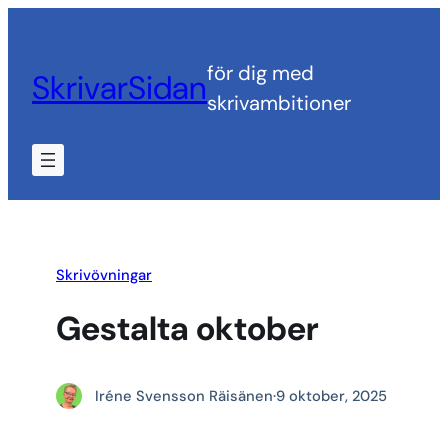
Hoppa
till
för dig med
SkrivarSidan
innehåll
skrivambitioner
Skrivövningar
Gestalta oktober
Iréne Svensson Räisänen
·
9 oktober, 2025