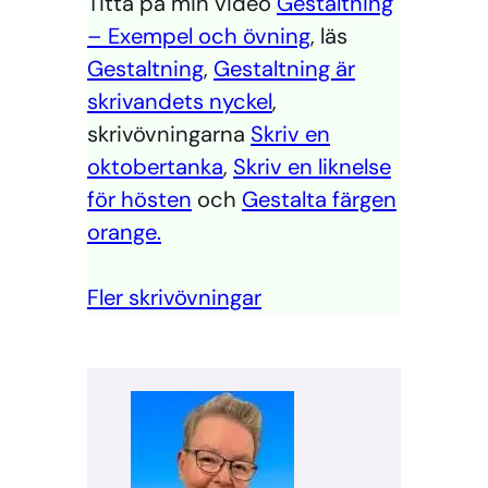
Titta på min video
Gestaltning
– Exempel och övning
, läs
Gestaltning
,
Gestaltning är
skrivandets nyckel
,
skrivövningarna
Skriv en
oktobertanka
,
Skriv en liknelse
för hösten
och
Gestalta färgen
orange.
Fler skrivövningar