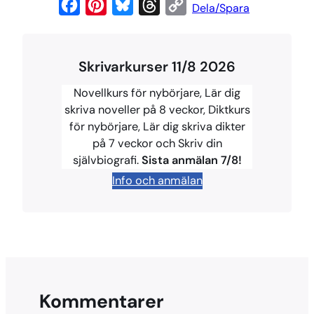
F
P
B
T
C
Dela/Spara
a
i
l
h
o
c
n
u
r
p
Skrivarkurser 11/8 2026
e
t
e
e
y
b
e
s
a
L
Novellkurs för nybörjare, Lär dig
o
r
k
d
i
skriva noveller på 8 veckor, Diktkurs
för nybörjare, Lär dig skriva dikter
o
e
y
s
n
på 7 veckor och Skriv din
k
s
k
självbiografi.
Sista anmälan 7/8!
t
Info och anmälan
Kommentarer