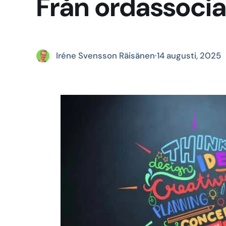
Från ordassociati
Iréne Svensson Räisänen
·
14 augusti, 2025