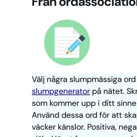
Från ordassociation 
Välj några slumpmässiga or
slumpgenerator
på nätet. Sk
som kommer upp i ditt sinne 
Använd dessa ord för att sk
väcker känslor. Positiva, nega