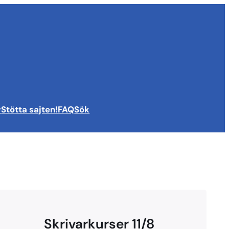
v
Stötta sajten!
FAQ
Sök
Skrivarkurser 11/8