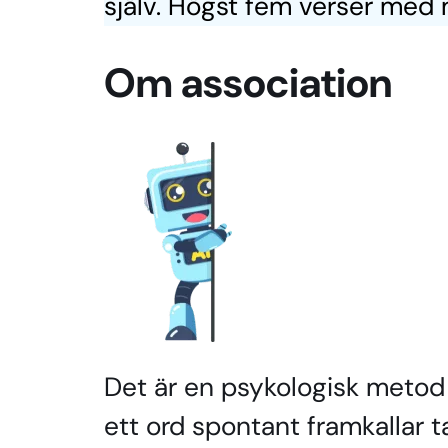
själv. Högst fem verser med m
Om association
Det är en psykologisk metod 
ett ord spontant framkallar t