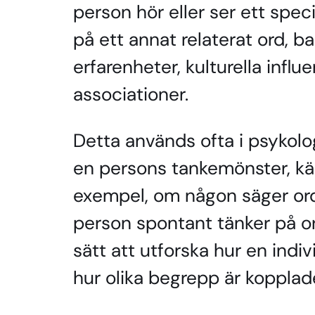
person hör eller ser ett spec
på ett annat relaterat ord, b
erfarenheter, kulturella influe
associationer.
Detta används ofta i psykolo
en persons tankemönster, käns
exempel, om någon säger ord
person spontant tänker på or
sätt att utforska hur en indi
hur olika begrepp är kopplade