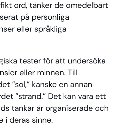
ifikt ord, tänker de omedelbart
aserat på personliga
nser eller språkliga
giska tester för att undersöka
lor eller minnen. Till
et ”sol,” kanske en annan
det ”strand.” Det kan vara ett
vids tankar är organiserade och
 i deras sinne.