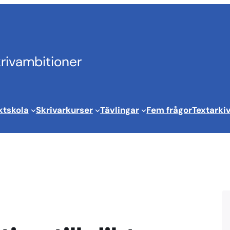
krivambitioner
ktskola
Skrivarkurser
Tävlingar
Fem frågor
Textarki