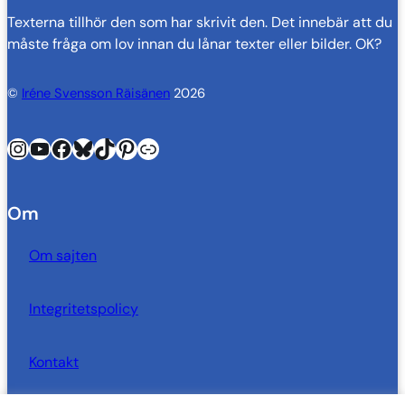
Texterna tillhör den som har skrivit den. Det innebär att du
måste fråga om lov innan du lånar texter eller bilder. OK?
©
Iréne Svensson Räisänen
2026
Instagram
YouTube
Facebook
Bluesky
TikTok
Pinterest
Länk
Om
Om sajten
Integritetspolicy
Kontakt