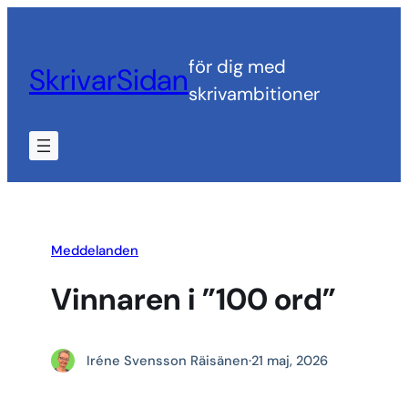
Hoppa
till
för dig med
SkrivarSidan
innehåll
skrivambitioner
Meddelanden
Vinnaren i ”100 ord”
Iréne Svensson Räisänen
·
21 maj, 2026