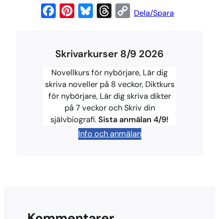
F
P
B
T
C
Dela/Spara
a
i
l
h
o
c
n
u
r
p
Skrivarkurser 8/9 2026
e
t
e
e
y
b
e
s
a
L
Novellkurs för nybörjare, Lär dig
o
r
k
d
i
skriva noveller på 8 veckor, Diktkurs
för nybörjare, Lär dig skriva dikter
o
e
y
s
n
på 7 veckor och Skriv din
k
s
k
självbiografi.
Sista anmälan 4/9!
t
Info och anmälan
Kommentarer