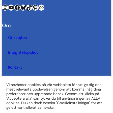
Instagram
YouTube
Facebook
Bluesky
TikTok
Pinterest
Länk
Om
Om sajten
Integritetspolicy
Kontakt
Vi använder cookies på vår webbplats för att ge dig den
SkrivarSidan behöver dig!
mest relevanta upplevelsen genom att komma ihåg dina
preferenser och upprepade besök. Genom att klicka på
"Acceptera alla" samtycker du till användningen av ALLA
Vi är i behov att ekonomiskt stöd för att kunna fortsätta
cookies. Du kan dock besöka "Cookieinställningar" för att
driva sajten. Varje krona du ger i stöd används till
ge ett kontrollerat samtycke.
SkrivarSidan.
Stötta sajten
!