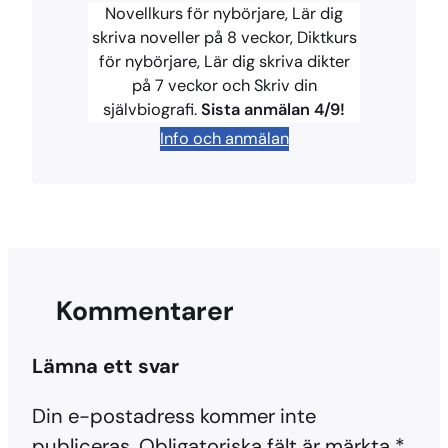
b
e
s
a
L
Novellkurs för nybörjare, Lär dig
o
r
k
d
i
skriva noveller på 8 veckor, Diktkurs
för nybörjare, Lär dig skriva dikter
o
e
y
s
n
på 7 veckor och Skriv din
k
s
k
självbiografi.
Sista anmälan 4/9!
t
Info och anmälan
Kommentarer
Lämna ett svar
Din e-postadress kommer inte
publiceras.
Obligatoriska fält är märkta
*