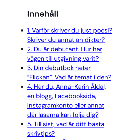
Innehåll
1. Varför skriver du just poesi?
Skriver du annat än dikter?
2. Du är debutant. Hur har
vägen till utgivning varit?
3. Din debutbok heter
”Flickan”. Vad är temat i den?
4. Har du, Anna-Karin Åldal,
en blogg, Facebooksida,
Instagramkonto eller annat
där läsarna kan följa dig?
5. Till sist, vad är ditt bästa
skrivtips?