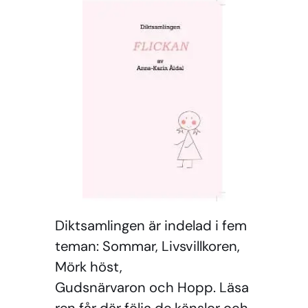
Diktsamlingen är indelad i fem
teman:
Sommar, Livsvillkoren,
Mörk höst,
Gudsnärvaron
och
Hopp.
Läsa
ren får där följa de känslor och