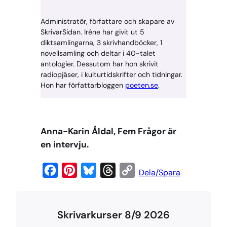
Administratör, författare och skapare av
SkrivarSidan. Iréne har givit ut 5
diktsamlingarna, 3 skrivhandböcker, 1
novellsamling och deltar i 40-talet
antologier. Dessutom har hon skrivit
radiopjäser, i kulturtidskrifter och tidningar.
Hon har författarbloggen
poeten.se
.
Anna-Karin Åldal, Fem Frågor är
en intervju.
F
P
B
T
C
Dela/Spara
a
i
l
h
o
c
n
u
r
p
Skrivarkurser 8/9 2026
e
t
e
e
y