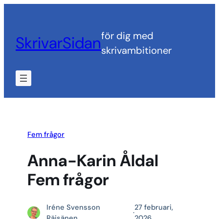
Hoppa
till
för dig med
SkrivarSidan
innehåll
skrivambitioner
Fem frågor
Anna-Karin Åldal
Fem frågor
Iréne Svensson
27 februari,
·
Räisänen
2026