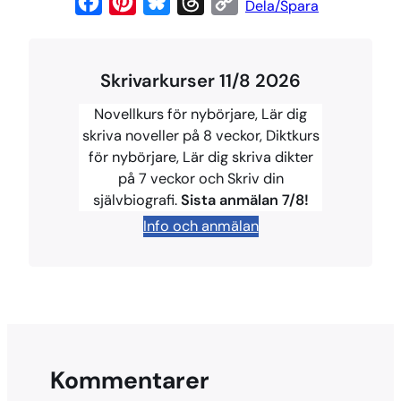
F
P
B
T
C
Dela/Spara
a
i
l
h
o
c
n
u
r
p
Skrivarkurser 11/8 2026
e
t
e
e
y
b
e
s
a
L
Novellkurs för nybörjare, Lär dig
o
r
k
d
i
skriva noveller på 8 veckor, Diktkurs
för nybörjare, Lär dig skriva dikter
o
e
y
s
n
på 7 veckor och Skriv din
k
s
k
självbiografi.
Sista anmälan 7/8!
t
Info och anmälan
Kommentarer