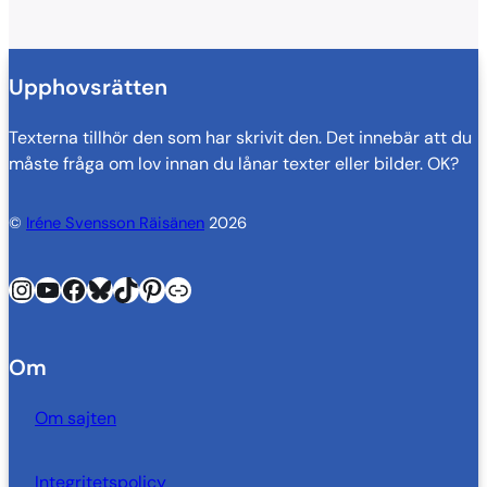
Upphovsrätten
Texterna tillhör den som har skrivit den. Det innebär att du
måste fråga om lov innan du lånar texter eller bilder. OK?
©
Iréne Svensson Räisänen
2026
Instagram
YouTube
Facebook
Bluesky
TikTok
Pinterest
Länk
Om
Om sajten
Integritetspolicy