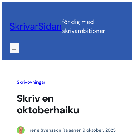
Hoppa
till
för dig med
SkrivarSidan
innehåll
skrivambitioner
Skrivövningar
Skriv en
oktoberhaiku
Iréne Svensson Räisänen
·
9 oktober, 2025