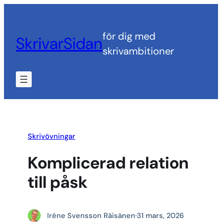
Hoppa
till
för dig med
SkrivarSidan
innehåll
skrivambitioner
Skrivövningar
Komplicerad relation
till påsk
Iréne Svensson Räisänen
·
31 mars, 2026