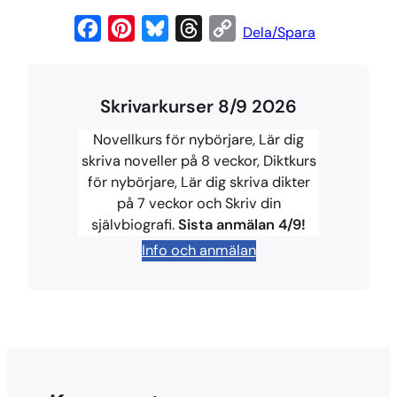
F
P
B
T
C
Dela/Spara
a
i
l
h
o
c
n
u
r
p
Skrivarkurser 8/9 2026
e
t
e
e
y
b
e
s
a
L
Novellkurs för nybörjare, Lär dig
o
r
k
d
i
skriva noveller på 8 veckor, Diktkurs
för nybörjare, Lär dig skriva dikter
o
e
y
s
n
på 7 veckor och Skriv din
k
s
k
självbiografi.
Sista anmälan 4/9!
t
Info och anmälan