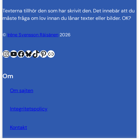
Texterna tillhör den som har skrivit den. Det innebär att du
måste fråga om lov innan du lånar texter eller bilder. OK?
©
Iréne Svensson Räisänen
2026
Instagram
YouTube
Facebook
Bluesky
TikTok
Pinterest
Länk
Om
Om sajten
Integritetspolicy
Kontakt