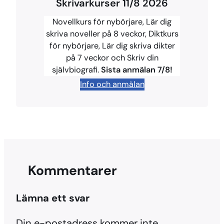
Skrivarkurser 11/8 2026
e
t
e
e
y
b
e
s
a
L
Novellkurs för nybörjare, Lär dig
o
r
k
d
i
skriva noveller på 8 veckor, Diktkurs
för nybörjare, Lär dig skriva dikter
o
e
y
s
n
på 7 veckor och Skriv din
k
s
k
självbiografi.
Sista anmälan 7/8!
t
Info och anmälan
Kommentarer
Lämna ett svar
Din e-postadress kommer inte