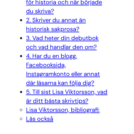
för historia och när började
du skriva?
2. Skriver du annat än
historisk sakprosa?
3. Vad heter din debutbok
och vad handlar den om?
4. Har du en blogg,
Facebooksida,
Instagramkonto eller annat
där läsarna kan följa dig?
5. Till sist Lisa Viktorsson, vad
är ditt bästa skrivtips?
Lisa Viktorsson, bibliografi:
Läs också