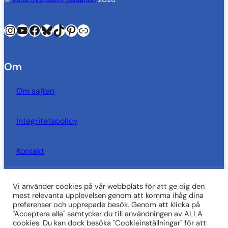
Instagram
YouTube
Facebook
Bluesky
TikTok
Pinterest
Länk
Om
Om sajten
Integritetspolicy
Kontakt
Vi använder cookies på vår webbplats för att ge dig den
SkrivarSidan behöver dig!
mest relevanta upplevelsen genom att komma ihåg dina
preferenser och upprepade besök. Genom att klicka på
"Acceptera alla" samtycker du till användningen av ALLA
Vi är i behov att ekonomiskt stöd för att kunna fortsätta
cookies. Du kan dock besöka "Cookieinställningar" för att