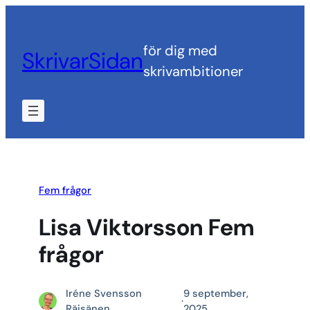
Hoppa
till
för dig med
SkrivarSidan
innehåll
skrivambitioner
Fem frågor
Lisa Viktorsson Fem
frågor
Iréne Svensson
9 september,
·
Räisänen
2025