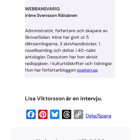
WEBBANSVARIG
Iréne Svensson Räisänen
Administratör, författare och skapare av
SkrivarSidan. Iréne har givit ut 5
diktsamlingarna, 3 skrivhandböcker, 1
novellsamling och deltar i 40-talet
antologier. Dessutom har hon skrivit
radiopjäser, i kulturtidskrifter och tidningar.
Hon har författarbloggen
poeten.se
.
Lisa Viktorsson
är en intervju.
F
P
B
T
C
Dela/Spara
a
i
l
h
o
c
n
u
r
p