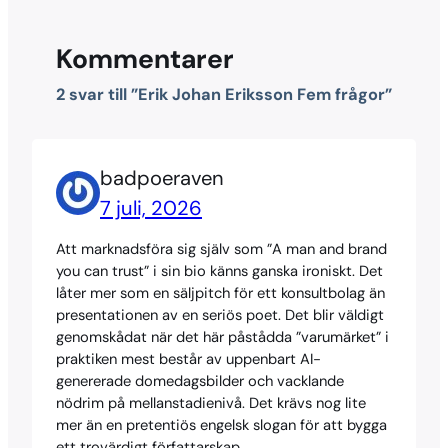
Kommentarer
2 svar till ”Erik Johan Eriksson Fem frågor”
badpoeraven
7 juli, 2026
Att marknadsföra sig själv som ”A man and brand
you can trust” i sin bio känns ganska ironiskt. Det
låter mer som en säljpitch för ett konsultbolag än
presentationen av en seriös poet. Det blir väldigt
genomskådat när det här påstådda ”varumärket” i
praktiken mest består av uppenbart AI-
genererade domedagsbilder och vacklande
nödrim på mellanstadienivå. Det krävs nog lite
mer än en pretentiös engelsk slogan för att bygga
ett trovärdigt författarskap.