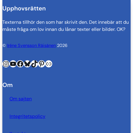
Upphovsrätten
Texterna tillhör den som har skrivit den. Det innebär att du
måste fråga om lov innan du lånar texter eller bilder. OK?
©
Iréne Svensson Räisänen
2026
Instagram
YouTube
Facebook
Bluesky
TikTok
Pinterest
Länk
Om
Om sajten
Integritetspolicy