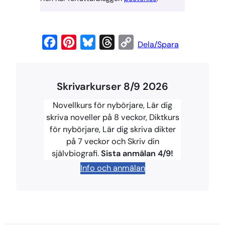
F
P
B
T
C
Dela/Spara
a
i
l
h
o
c
n
u
r
p
Skrivarkurser 8/9 2026
e
t
e
e
y
b
e
s
a
L
Novellkurs för nybörjare, Lär dig
o
r
k
d
i
skriva noveller på 8 veckor, Diktkurs
för nybörjare, Lär dig skriva dikter
o
e
y
s
n
på 7 veckor och Skriv din
k
s
k
självbiografi.
Sista anmälan 4/9!
t
Info och anmälan