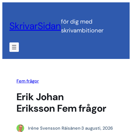
Hoppa
till
för dig med
SkrivarSidan
innehåll
skrivambitioner
Fem frågor
Erik Johan
Eriksson Fem frågor
Iréne Svensson Räisänen
·
3 augusti, 2026