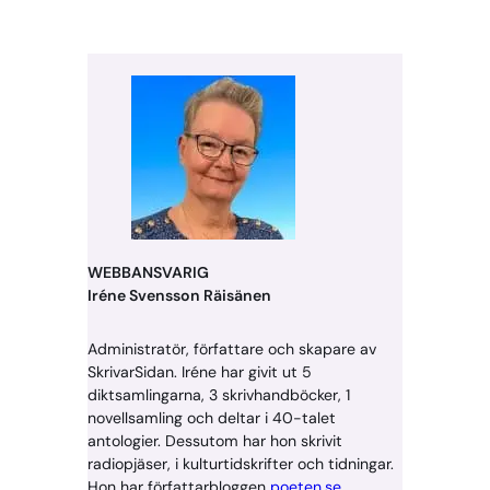
WEBBANSVARIG
Iréne Svensson Räisänen
Administratör, författare och skapare av
SkrivarSidan. Iréne har givit ut 5
diktsamlingarna, 3 skrivhandböcker, 1
novellsamling och deltar i 40-talet
antologier. Dessutom har hon skrivit
radiopjäser, i kulturtidskrifter och tidningar.
Hon har författarbloggen
poeten.se
.