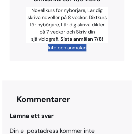
b
e
s
a
L
Novellkurs för nybörjare, Lär dig
o
r
k
d
i
skriva noveller på 8 veckor, Diktkurs
för nybörjare, Lär dig skriva dikter
o
e
y
s
n
på 7 veckor och Skriv din
k
s
k
självbiografi.
Sista anmälan 7/8!
t
Info och anmälan
Kommentarer
Lämna ett svar
Din e-postadress kommer inte