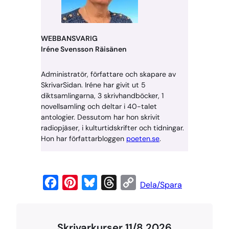
WEBBANSVARIG
Iréne Svensson Räisänen
Administratör, författare och skapare av
SkrivarSidan. Iréne har givit ut 5
diktsamlingarna, 3 skrivhandböcker, 1
novellsamling och deltar i 40-talet
antologier. Dessutom har hon skrivit
radiopjäser, i kulturtidskrifter och tidningar.
Hon har författarbloggen
poeten.se
.
F
P
B
T
C
Dela/Spara
a
i
l
h
o
c
n
u
r
p
Skrivarkurser 11/8 2026
e
t
e
e
y