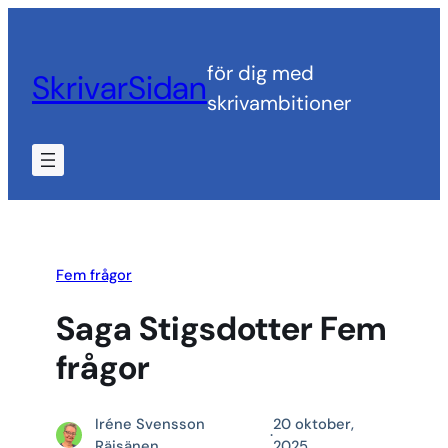
Hoppa
till
för dig med
SkrivarSidan
innehåll
skrivambitioner
Fem frågor
Saga Stigsdotter Fem
frågor
Iréne Svensson
20 oktober,
·
Räisänen
2025