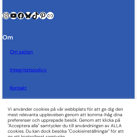
Instagram
YouTube
Facebook
Bluesky
TikTok
Pinterest
Länk
Om
Om sajten
Integritetspolicy
Kontakt
Vi använder cookies på vår webbplats för att ge dig den
SkrivarSidan behöver dig!
mest relevanta upplevelsen genom att komma ihåg dina
preferenser och upprepade besök. Genom att klicka på
"Acceptera alla" samtycker du till användningen av ALLA
Vi är i behov att ekonomiskt stöd för att kunna fortsätta
cookies. Du kan dock besöka "Cookieinställningar" för att
driva sajten. Varje krona du ger i stöd används till
ge ett kontrollerat samtycke.