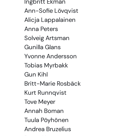
Ingbritt Ekman
Ann-Sofie Lövqvist
Alicja Lappalainen
Anna Peters
Solveig Artsman
Gunilla Glans
Yvonne Andersson
Tobias Myrbakk
Gun Kihl
Britt-Marie Rosbäck
Kurt Runnqvist
Tove Meyer
Annah Boman
Tuula Pöyhönen
Andrea Bruzelius