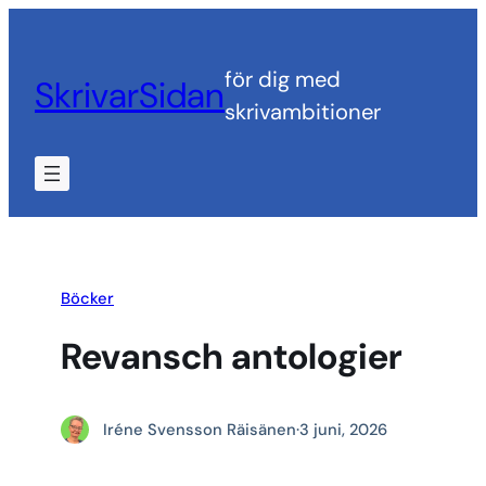
Hoppa
till
för dig med
SkrivarSidan
innehåll
skrivambitioner
Böcker
Revansch antologier
Iréne Svensson Räisänen
·
3 juni, 2026