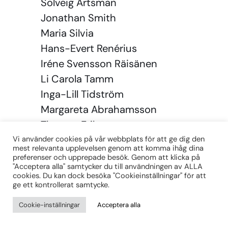
Solveig Artsman
Jonathan Smith
Maria Silvia
Hans-Evert Renérius
Iréne Svensson Räisänen
Li Carola Tamm
Inga-Lill Tidström
Margareta Abrahamsson
Thomas Eriksson
Liv Persson
Vi använder cookies på vår webbplats för att ge dig den
mest relevanta upplevelsen genom att komma ihåg dina
Maj-Len Lyth
preferenser och upprepade besök. Genom att klicka på
"Acceptera alla" samtycker du till användningen av ALLA
Åslög Ragnarsdotter
cookies. Du kan dock besöka "Cookieinställningar" för att
Britt-Marie Israelsson
ge ett kontrollerat samtycke.
Linda Garbén
Cookie-inställningar
Acceptera alla
Kent Andersson