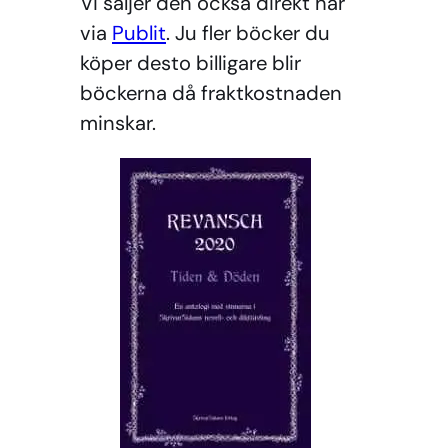
Vi säljer den också direkt här
via
Publit
. Ju fler böcker du
köper desto billigare blir
böckerna då fraktkostnaden
minskar.